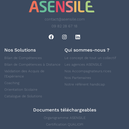
contact@asensile.com
09 82 28 67 18
Nos Solutions
Qui sommes-nous ?
Bilan de Compétences
Le concept de tout un collectif
Bilan de Compétences à Distance
Les agences ASENSILE
Validation des Acquis de
Nos Accompagnateurs.rices
l'Expérience
Nos Partenaires
Coaching
Notre référent handicap
Orientation Scolaire
Catalogue de Solutions
Documents téléchargeables
Organigramme ASENSILE
Certification QUALIOPI