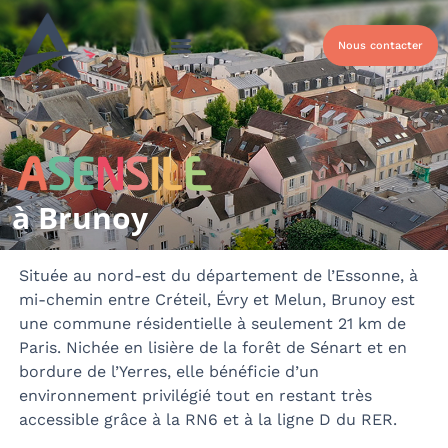
Nous contacter
Qui sommes-nous ?
Nos solutions
Nos Solutions Handicap
à Brunoy
Située au nord-est du département de l’Essonne, à
mi-chemin entre Créteil, Évry et Melun, Brunoy est
une commune résidentielle à seulement 21 km de
Paris. Nichée en lisière de la forêt de Sénart et en
bordure de l’Yerres, elle bénéficie d’un
environnement privilégié tout en restant très
accessible grâce à la RN6 et à la ligne D du RER.