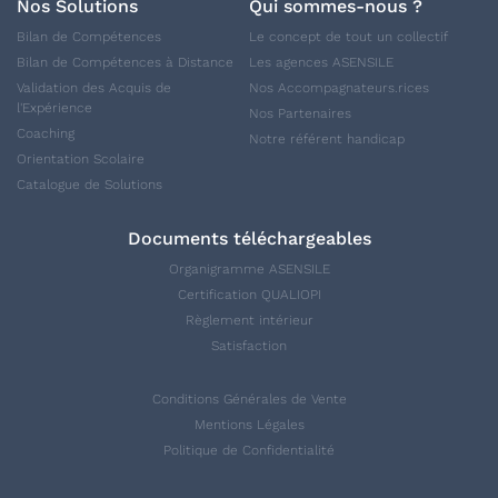
Nos Solutions
Qui sommes-nous ?
Bilan de Compétences
Le concept de tout un collectif
Bilan de Compétences à Distance
Les agences ASENSILE
Validation des Acquis de
Nos Accompagnateurs.rices
l'Expérience
Nos Partenaires
Coaching
Notre référent handicap
Orientation Scolaire
Catalogue de Solutions
Documents téléchargeables
Organigramme ASENSILE
Certification QUALIOPI
Règlement intérieur
Satisfaction
Conditions Générales de Vente
Mentions Légales
Politique de Confidentialité