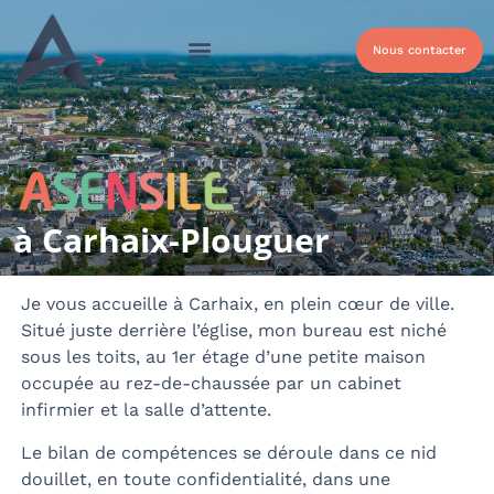
Nous contacter
Qui sommes-nous ?
Nos solutions
Nos Solutions Handicap
à Carhaix-Plouguer
Je vous accueille à Carhaix, en plein cœur de ville.
Situé juste derrière l’église, mon bureau est niché
sous les toits, au 1er étage d’une petite maison
occupée au rez-de-chaussée par un cabinet
infirmier et la salle d’attente.
Le bilan de compétences se déroule dans ce nid
douillet, en toute confidentialité, dans une