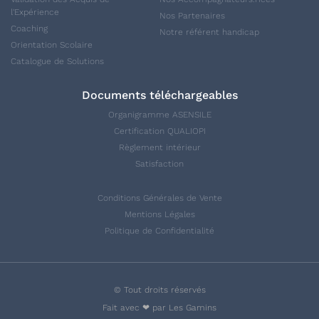
l'Expérience
Nos Partenaires
Coaching
Notre référent handicap
Orientation Scolaire
Catalogue de Solutions
Documents téléchargeables
Organigramme ASENSILE
Certification QUALIOPI
Règlement intérieur
Satisfaction
Conditions Générales de Vente
Mentions Légales
Politique de Confidentialité
© Tout droits réservés
Fait avec ❤ par Les Gamins