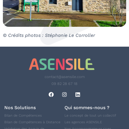
© Crédits photos : Stéphanie Le Corroller
contact@asensile.com
09 82 28 67 18
Nos Solutions
Qui sommes-nous ?
Bilan de Compétences
Le concept de tout un collectif
Bilan de Compétences à Distance
Les agences ASENSILE
Validation des Acquis de
Nos Accompagnateurs.rices