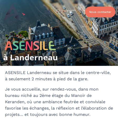
Nous contacter
Qui sommes-nous ?
Nos solutions
Nos Solutions Handicap
à Landerneau
ASENSILE Landerneau se situe dans le centre-ville,
à seulement 2 minutes à pied de la gare.
Je vous accueille, sur rendez-vous, dans mon
bureau niché au 2ème étage du Manoir de
Keranden, où une ambiance feutrée et conviviale
favorise les échanges, la réflexion et l’élaboration de
projets… et toujours avec bonne humeur.