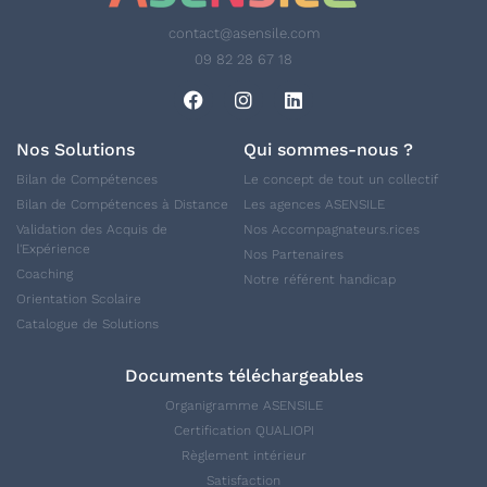
contact@asensile.com
09 82 28 67 18
Nos Solutions
Qui sommes-nous ?
Bilan de Compétences
Le concept de tout un collectif
Bilan de Compétences à Distance
Les agences ASENSILE
Validation des Acquis de
Nos Accompagnateurs.rices
l'Expérience
Nos Partenaires
Coaching
Notre référent handicap
Orientation Scolaire
Catalogue de Solutions
Documents téléchargeables
Organigramme ASENSILE
Certification QUALIOPI
Règlement intérieur
Satisfaction