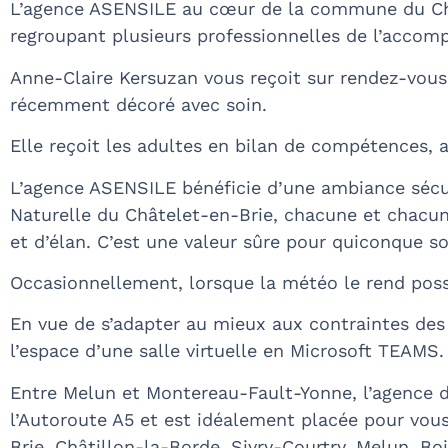
L’agence ASENSILE au cœur de la commune du Châte
regroupant plusieurs professionnelles de l’accom
Anne-Claire Kersuzan vous reçoit sur rendez-vous 
récemment décoré avec soin.
Elle reçoit les adultes en bilan de compétences, a
L’agence ASENSILE bénéficie d’une ambiance sécur
Naturelle du Châtelet-en-Brie, chacune et chacun e
et d’élan. C’est une valeur sûre pour quiconque s
Occasionnellement, lorsque la météo le rend possi
En vue de s’adapter au mieux aux contraintes des 
l’espace d’une salle virtuelle en Microsoft TEAMS.
Entre Melun et Montereau-Fault-Yonne, l’agence d
l’Autoroute A5 et est idéalement placée pour vou
Brie, Châtillon-la-Borde, Sivry-Courtry, Melun, Bo