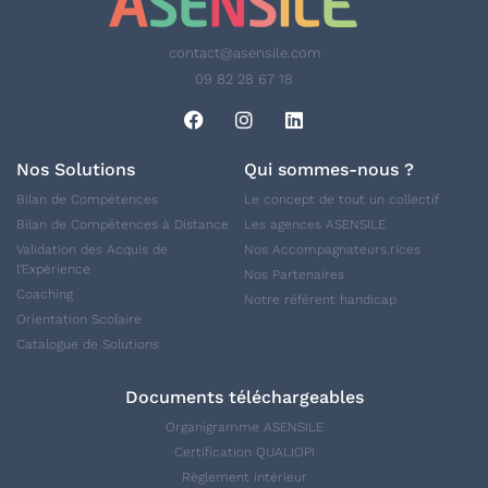
contact@asensile.com
09 82 28 67 18
Nos Solutions
Qui sommes-nous ?
Bilan de Compétences
Le concept de tout un collectif
Bilan de Compétences à Distance
Les agences ASENSILE
Validation des Acquis de
Nos Accompagnateurs.rices
l'Expérience
Nos Partenaires
Coaching
Notre référent handicap
Orientation Scolaire
Catalogue de Solutions
Documents téléchargeables
Organigramme ASENSILE
Certification QUALIOPI
Règlement intérieur