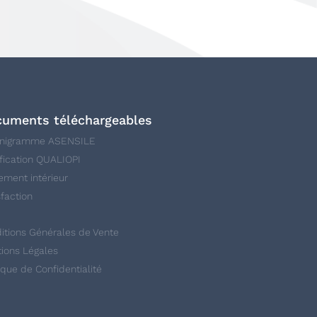
uments téléchargeables
anigramme ASENSILE
ification QUALIOPI
ement intérieur
sfaction
itions Générales de Vente
ions Légales
tique de Confidentialité