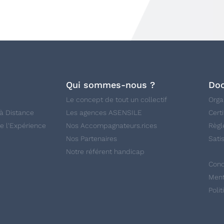
Qui sommes-nous ?
Doc
Le concept de tout un collectif
Org
à Distance
Les agences ASENSILE
Cert
e l'Expérience
Nos Accompagnateurs.rices
Règl
Nos Partenaires
Sati
Notre référent handicap
Cond
Ment
Poli