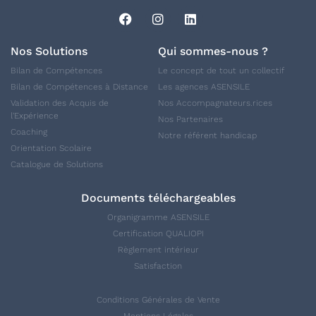
Nos Solutions
Qui sommes-nous ?
Bilan de Compétences
Le concept de tout un collectif
Bilan de Compétences à Distance
Les agences ASENSILE
Validation des Acquis de
Nos Accompagnateurs.rices
l'Expérience
Nos Partenaires
Coaching
Notre référent handicap
Orientation Scolaire
Catalogue de Solutions
Documents téléchargeables
Organigramme ASENSILE
Certification QUALIOPI
Règlement intérieur
Satisfaction
Conditions Générales de Vente