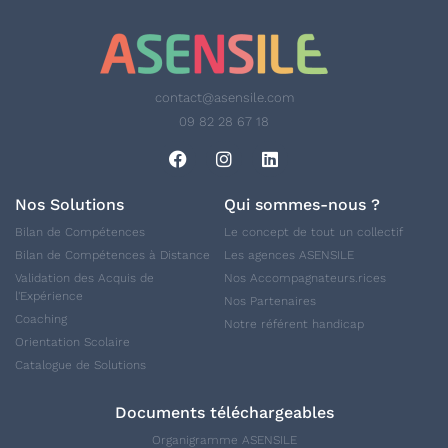
contact@asensile.com
09 82 28 67 18
Nos Solutions
Qui sommes-nous ?
Bilan de Compétences
Le concept de tout un collectif
Bilan de Compétences à Distance
Les agences ASENSILE
Validation des Acquis de
Nos Accompagnateurs.rices
l'Expérience
Nos Partenaires
Coaching
Notre référent handicap
Orientation Scolaire
Catalogue de Solutions
Documents téléchargeables
Organigramme ASENSILE