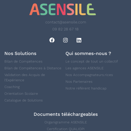
contact@asensile.com
09 82 28 67 18
Nos Solutions
Qui sommes-nous ?
Bilan de Compétences
Le concept de tout un collectif
Bilan de Compétences à Distance
Les agences ASENSILE
Validation des Acquis de
Nos Accompagnateurs.rices
l'Expérience
Nos Partenaires
Coaching
Notre référent handicap
Orientation Scolaire
Catalogue de Solutions
Documents téléchargeables
Organigramme ASENSILE
Certification QUALIOPI