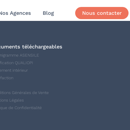
Nos Agences
Blog
Nous contacter
uments téléchargeables
anigramme ASENSILE
ification QUALIOPI
ement intérieur
sfaction
itions Générales de Vente
ions Légales
tique de Confidentialité