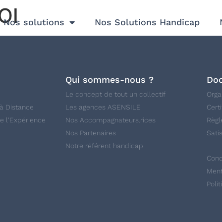
OI
Nos solutions
Nos Solutions Handicap
Qui sommes-nous ?
Doc
Le concept de tout un collectif
Org
à Distance
Les agences ASENSILE
Cert
e l'Expérience
Nos Accompagnateurs.rices
Règl
Nos Partenaires
Sati
Notre référent handicap
Cond
Ment
Poli