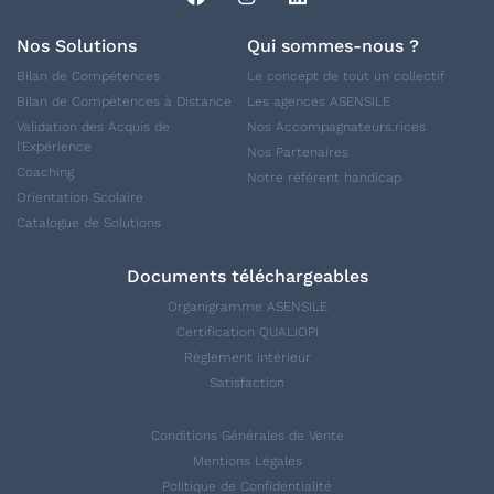
Nos Solutions
Qui sommes-nous ?
Bilan de Compétences
Le concept de tout un collectif
Bilan de Compétences à Distance
Les agences ASENSILE
Validation des Acquis de
Nos Accompagnateurs.rices
l'Expérience
Nos Partenaires
Coaching
Notre référent handicap
Orientation Scolaire
Catalogue de Solutions
Documents téléchargeables
Organigramme ASENSILE
Certification QUALIOPI
Règlement intérieur
Satisfaction
Conditions Générales de Vente
Mentions Légales
Politique de Confidentialité