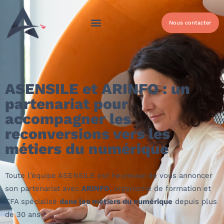
Nous contacter
ASENSILE et ARINFO : un
partenariat pour
accompagner les
reconversions vers les
métiers du numérique
Toute l’équipe ASENSILE est heureuse de vous annoncer
son partenariat avec
ARINFO
, organisme de formation et
CFA spécialisé
dans les métiers du numérique
depuis plus
de 30 ans !