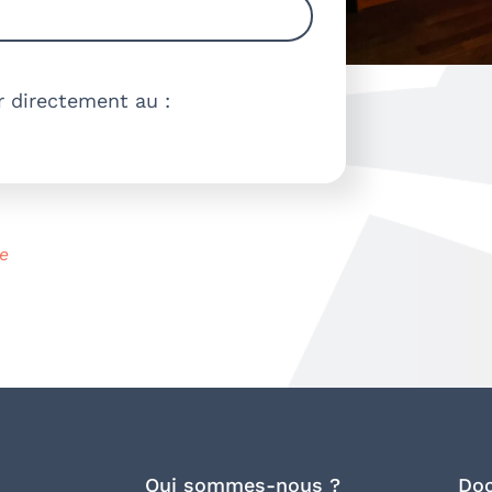
r directement au :
e
Qui sommes-nous ?
Doc