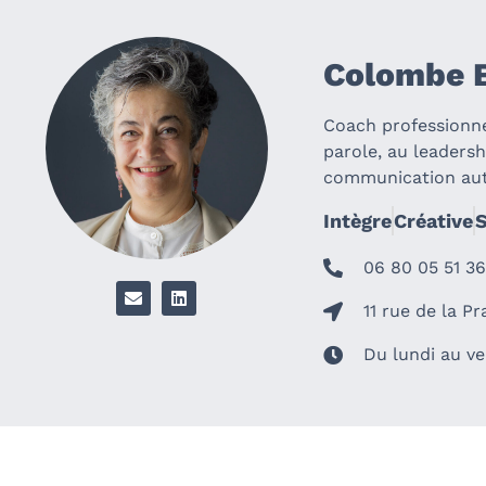
Colombe
Coach professionnel
parole, au leadersh
communication aut
Intègre
Créative
S
06 80 05 51 3
11 rue de la P
Du lundi au ve