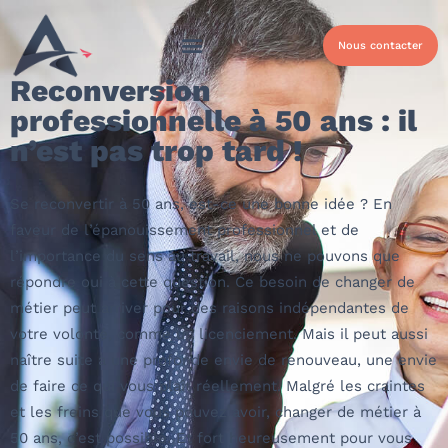
Nous contacter
Reconversion
professionnelle à 50 ans : il
n’est pas trop tard !
Se reconvertir à 50 ans
, est-ce une bonne idée ? En
faveur de l’épanouissement professionnel et de
l’importance du sens au travail, nous ne pouvons que
répondre oui à cette question. Ce
besoin de changer de
métier
peut arriver pour des raisons indépendantes de
votre volonté, comme un licenciement. Mais il peut aussi
naître suite à une
profonde envie de renouveau
, une envie
de faire ce qui vous plaît réellement. Malgré les craintes
et les freins que vous pouvez avoir,
changer de métier à
50 ans, c’est possible
. Et fort heureusement pour vous