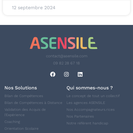
12 septembre 2024
contact@asensile.com
09 82 28 67 18
Nos Solutions
Qui sommes-nous ?
Bilan de Compétences
Le concept de tout un collectif
Bilan de Compétences à Distance
Les agences ASENSILE
Validation des Acquis de
Nos Accompagnateurs.rices
l'Expérience
Nos Partenaires
Coaching
Notre référent handicap
Orientation Scolaire