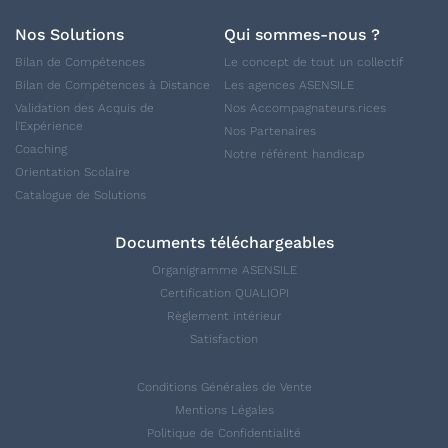
Nos Solutions
Qui sommes-nous ?
Bilan de Compétences
Le concept de tout un collectif
Bilan de Compétences à Distance
Les agences ASENSILE
Validation des Acquis de
Nos Accompagnateurs.rices
l'Expérience
Nos Partenaires
Coaching
Notre référent handicap
Orientation Scolaire
Catalogue de Solutions
Documents téléchargeables
Organigramme ASENSILE
Certification QUALIOPI
Règlement intérieur
Satisfaction
Conditions Générales de Vente
Mentions Légales
Politique de Confidentialité