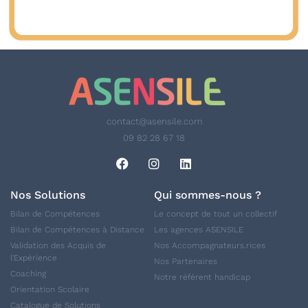
contact@asensile.com
09 82 28 67 18
Nos Solutions
Qui sommes-nous ?
Bilan de Compétences
Le concept de tout un collectif
Bilan de Compétences à Distance
Les agences ASENSILE
Validation des Acquis de
Nos Accompagnateurs.rices
l'Expérience
Nos Partenaires
Coaching
Notre référent handicap
Orientation Scolaire
Catalogue de Solutions