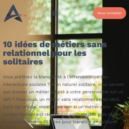
Nous contacter
10 idées de métiers sans
relationnel pour les
solitaires
Vous préférez la tranquillité à l’effervescence des
interactions sociales ? D’un naturel solitaire, vous pensez
que trouver un métier adapté à votre personnalité est un
défi ? Pour vous, un
métier sans relationnel
serait idéal.
Dans cet article, nous allons voir si un
métier sans
contact humain
est réellement envisageable puis nous
vous présenterons 10 idées pour
travailler en solitaire
.