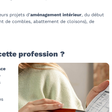
eurs projets d’
aménagement intérieur
, du début
ent de combles, abattement de cloisons), de
ette profession ?
ace
e
s
es