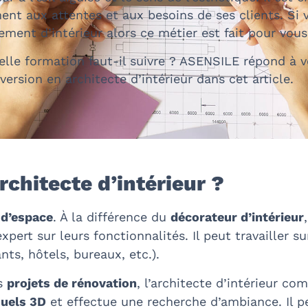
nt aux attentes et aux besoins de ses clients. Si 
ement d’intérieur
alors ce métier est fait pour vous
elle formation faut-il suivre ? ASENSILE répond à 
version en architecte d’intérieur
dans cet article.
rchitecte d’intérieur ?
d’espace
. À la différence du
décorateur d’intérieur
xpert sur leurs fonctionnalités. Il peut travailler s
nts, hôtels, bureaux, etc.).
s
projets de rénovation
, l’architecte d’intérieur c
suels 3D
et effectue une recherche d’ambiance. Il 