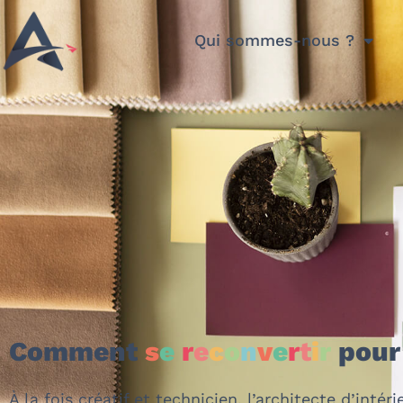
Qui sommes-nous ?
Comment
s
e
r
e
c
o
n
v
e
r
t
i
r
pour 
À la fois
créatif et technicien
, l’architecte d’intér