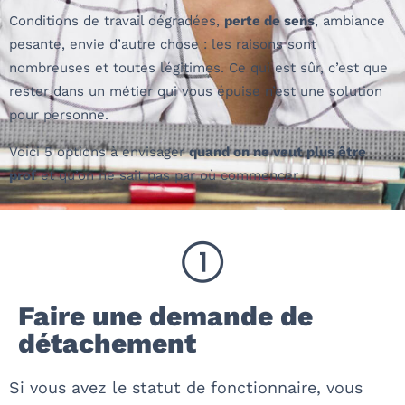
Conditions de travail dégradées,
perte de sens
, ambiance
pesante, envie d’autre chose : les raisons sont
nombreuses et toutes légitimes. Ce qui est sûr, c’est que
rester dans un métier qui vous épuise n’est une solution
pour personne.
Voici 5 options à envisager
quand on ne veut plus être
prof
et qu’on ne sait pas par où commencer.
Faire une demande de
détachement
Si vous avez le statut de fonctionnaire, vous